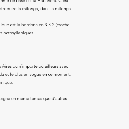
ythme de base est la Habanera. C'est
ntroduire la milonga, dans la milonga
mique est la bordona en 3-3-2 (croche
rs octosyllabiques.
Aires ou n'importe où ailleurs avec
ndu et le plus en vogue en ce moment.
hnique.
enseigné en même temps que d'autres