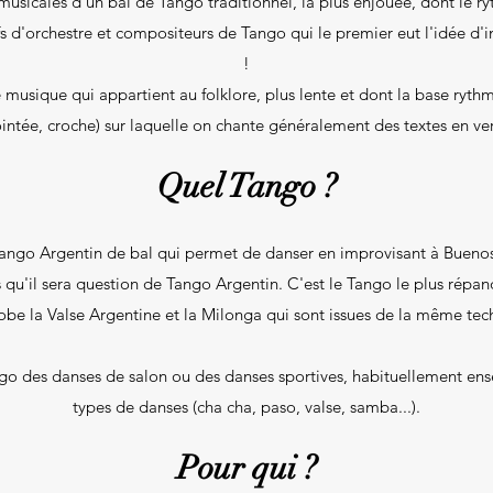
musicales d'un bal de Tango traditionnel, la plus enjouée, dont le r
s d'orchestre et compositeurs de Tango qui le premier eut l'idée d'i
!
musique qui appartient au folklore, plus lente et dont la base ryth
intée, croche) sur laquelle on chante généralement des textes en ve
Quel Tango ?
Tango Argentin de bal qui permet de danser en improvisant à Buenos 
s qu'il sera question de Tango Argentin. C'est le Tango le plus répa
lobe la Valse Argentine et la Milonga qui sont issues de la même tec
ango des danses de salon ou des danses sportives, habituellement 
types de danses (cha cha, paso, valse, samba...).
Pour qui ?