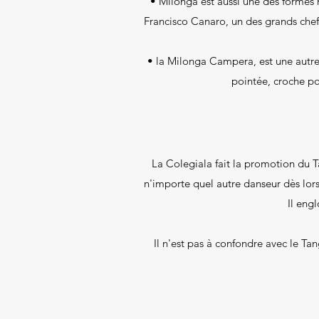
• Milonga est aussi une des formes 
Francisco Canaro, un des grands chef
• la Milonga Campera, est une autre 
pointée, croche po
La Colegiala fait la promotion du 
n'importe quel autre danseur dès lor
Il eng
Il n'est pas à confondre avec le T