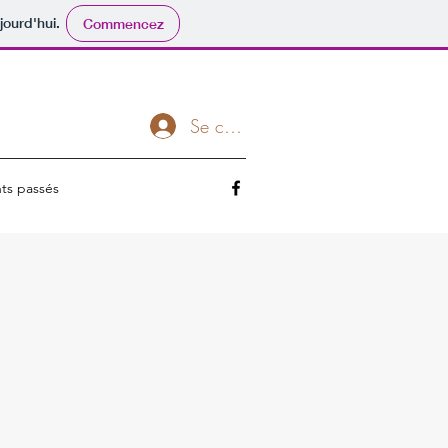
jourd'hui.
Commencez
Se connecter
ts passés