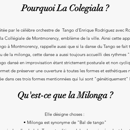
Pourquoi La Colegiala ?
étée par le célèbre orchestre de Tango d'Enrique Rodriguez avec 
à la Collégiale de Montmorency, emblème de la ville. Ainsi cette ap
ango à Montmorency, rappelle aussi que si la danse du Tango se fait 
u de la milonga, cette danse a aussi toujours accueilli des rythmes "d
ngo dansé en improvisation étant strictement posturale et non cycliqu
permet de préserver une ouverture à toutes les formes et esthétiques 
ée dans ces trois formes mentionnées qui lui sont "génétiquement" l
Qu'est-ce que la Milonga ?
Elle désigne choses :
• Milonga est synonyme de "Bal de tango"